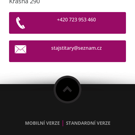
Krásná 290
+420 723 953 460
stajstit
ary@sezn
am.cz
|
MOBILNÍ VERZE
STANDARDNÍ VERZE