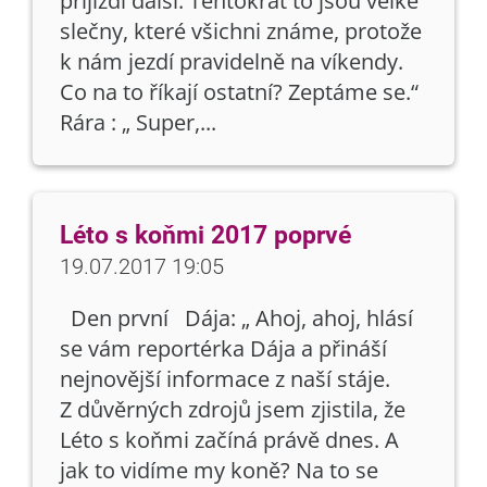
přijíždí další. Tentokrát to jsou velké
slečny, které všichni známe, protože
k nám jezdí pravidelně na víkendy.
Co na to říkají ostatní? Zeptáme se.“
Rára : „ Super,...
Léto s koňmi 2017 poprvé
19.07.2017 19:05
Den první Dája: „ Ahoj, ahoj, hlásí
se vám reportérka Dája a přináší
nejnovější informace z naší stáje.
Z důvěrných zdrojů jsem zjistila, že
Léto s koňmi začíná právě dnes. A
jak to vidíme my koně? Na to se