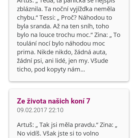
Artuš: „ Teda, ta panička se nejspíš
zbláznila. Ta noční vyjížďka neměla
chybu.“ Tessi: „ Proč? Náhodou to
byla sranda. Až na ten sníh, toho
bylo na louce trochu moc.“ Zina: „ To
toulání nocí bylo náhodou moc
prima. Nikde nikdo, žádná auta,
žádní psi, ani lidé, jen my. Všude
ticho, pod kopyty nám...
Ze života našich koní 7
09.02.2017 22:10
Artuš: „ Tak jsi měla pravdu.“ Zina: „
No vidíš. Však jste si to volno