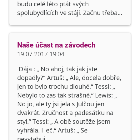
budu celé léto ptát svých
spolubydlících ve stáji. Začnu třeba...
Naše účast na závodech
19.07.2017 19:04
Dája : „ No ahoj, tak jak jste
dopadly?“ Artuš: „ Ale, docela dobře,
jen to bylo trochu dlouhé.“ Tessi: „
Nebylo to zas tak strašné.“ Lewis: „
No jo, ale ty jsi jela s Julčou jen
dvakrát. Zručnost a padesátku na
styl.“ Tessi: „ A obě soutěže jsem
vyhrála. Heč.“ Artuš: „ Se
nevytahuj....