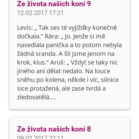
Ze života našich koní 9
12.02.2017 17:21
Levis: „ Tak ses té vyjížďky konečně
dočkala.“ Rára: „ Jo. Jenže si mě
nasedlala panička a to potom nebyla
žádná sranda. A šli jsme jenom na
krok, klus.“ Aruš: „ Vždyť se taky nic
jiného ani dělat nedalo. Na louce
sněhu po kolena, někde i víc, silnice
sice protažená, ale zase tvrdá a
zledovatělá....
Ze života našich koní 8
09.02.2017 22:11