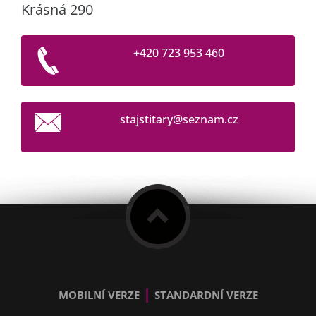
Krásná 290
+420 723 953 460
stajstit
ary@sezn
am.cz
|
MOBILNÍ VERZE
STANDARDNÍ VERZE