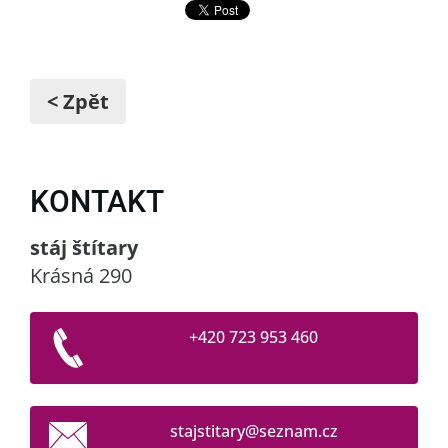
< Zpět
KONTAKT
stáj štítary
Krásná 290
+420 723 953 460
stajstit
ary@sezn
am.cz