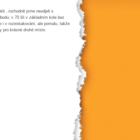
li...rozhodně jsme neodjeli s
bodu; v 70 šli v základním kole bez
le i v rozeskakování, ale pomalu, takže
ly pro krásné druhé místo.