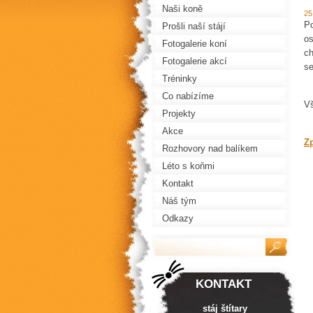
Naši koně
25
Po
Prošli naší stájí
os
Fotogalerie koní
ch
Fotogalerie akcí
se
Tréninky
Co nabízíme
Vš
Projekty
Akce
Z
Rozhovory nad balíkem
Léto s koňmi
Kontakt
Náš tým
Odkazy
KONTAKT
stáj štítary