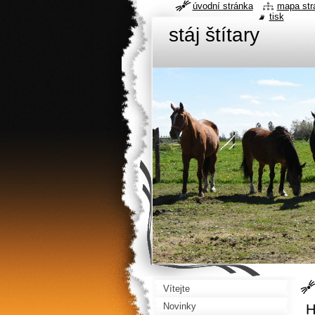
úvodní stránka
mapa str
tisk
stáj štítary
Vítejte
Novinky
H