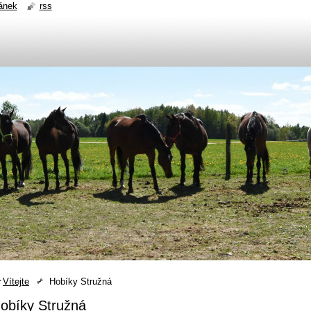
ánek
rss
Vítejte
Hobíky Stružná
obíky Stružná