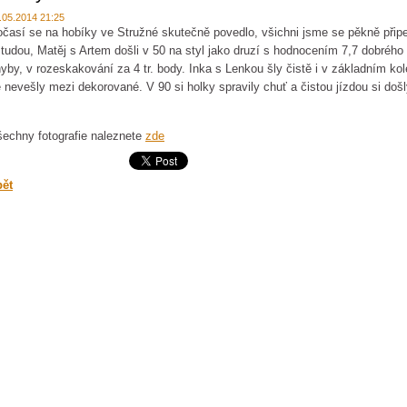
.05.2014 21:25
časí se na hobíky ve Stružné skutečně povedlo, všichni jsme se pěkně připek
tudou, Matěj s Artem došli v 50 na styl jako druzí s hodnocením 7,7 dobrého 
yby, v rozeskakování za 4 tr. body. Inka s Lenkou šly čistě i v základním ko
 nevešly mezi dekorované. V 90 si holky spravily chuť a čistou jízdou si doš
echny fotografie naleznete
zde
pět