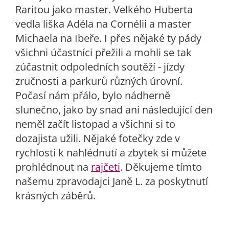
Raritou jako master. Velkého Huberta
vedla liška Adéla na Cornélii a master
Michaela na Ibeře. I přes nějaké ty pády
všichni účastníci přežili a mohli se tak
zúčastnit odpoledních soutěží - jízdy
zručnosti a parkurů různých úrovní.
Počasí nám přálo, bylo nádherně
slunečno, jako by snad ani následující den
neměl začít listopad a všichni si to
dozajista užili. Nějaké fotečky zde v
rychlosti k nahlédnutí a zbytek si můžete
prohlédnout na
rajčeti
. Děkujeme tímto
našemu zpravodajci Janě L. za poskytnutí
krásných záběrů.