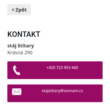
< Zpět
KONTAKT
stáj štítary
Krásná 290
+420 723 953 460
stajstit
ary@sezn
am.cz