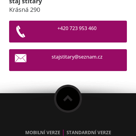
stáj štítary
Krásná 290
+420 723 953 460
stajstit
ary@sezn
am.cz
|
MOBILNÍ VERZE
STANDARDNÍ VERZE